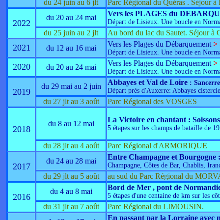
du 24 juin au 6 jlt
Parc Régional du Quéras . Séjour à 
Vers les PLAGES du DEBAR
du 20 au 24 mai
2022
Départ de Lisieux. Une boucle en Norman
du 25 juin au 2 jlt
Au bord du lac du Sautet. Séjour à C
Vers les Plages du Débarquement
> 
2021
du 12 au 16 mai
Départ de Lisieux. Une boucle en Norman
Vers les Plages du Débarquement
>
2020
du 20 au 24 mai
Départ de Lisieux. Une boucle en Norman
Abbayes et Val de Loire
: Sancerr
du 29 mai au 2 juin
2019
Départ près d'Auxerre: Abbayes cistercie
du 27 jlt au 3 août
Parc Régional des VOSGES
La Victoire en chantant : Soisson
du 8 au 12 mai
2018
5 étapes sur les champs de bataille de 1
du 28 jlt au 4 août
Parc Régional d'ARMORIQUE
Entre Champagne et Bourgogne : 
du 24 au 28 mai
2017
Champagne, Côtes de Bar, Chablis, Iranci
du 29 jlt au 5 août
au sud du Parc Régional du MORVA
Bord de Mer , pont de Normandie,
du 4 au 8 mai
2016
5 étapes d'une centaine de km sur les c
du 31 jlt au 7 août
Parc Régional du LIMOUSIN.
En passant par la Lorraine avec 