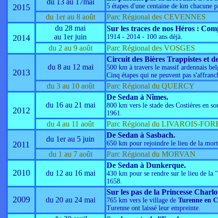
du 13 au 17mai
2015
5 étapes d'une centaine de km chacune pa
du 1er au 8 août
Parc Régional des CEVENNES
du 28 mai
Sur les traces de nos Héros : Co
au 1er juin
2014
1914 - 2014 - 100 ans déjà.
du 2 au 9 août
Parc Régional des VOSGES
Circuit des Bières Trappistes et d
du 8 au 12 mai
500 km à travers le massif ardennais belge
2013
Cinq étapes qui ne peuvent pas s'affranch
du 3 au 10 août
Parc Régional du QUERCY
De Sedan à Nîmes.
du 16 au 21 mai
800 km vers le stade des Costières en s
2012
1961.
du 4 au 11 août
Parc Régional du LIVAROIS-FOR
De Sedan à Sasbach.
du 1er au 5 juin
2011
650 km pour rejoindre le lieu de la mor
du 1 au 7 août
Parc Régional du MORVAN
De Sedan à Dunkerque.
2010
du 12 au 16 mai
430 km pour se rendre sur le lieu de la 
1658.
Sur les pas de la Princesse Charlo
2009
du 20 au 24 mai
765 km vers le village de
Turenne en C
Turenne ont laissé leur empreinte.