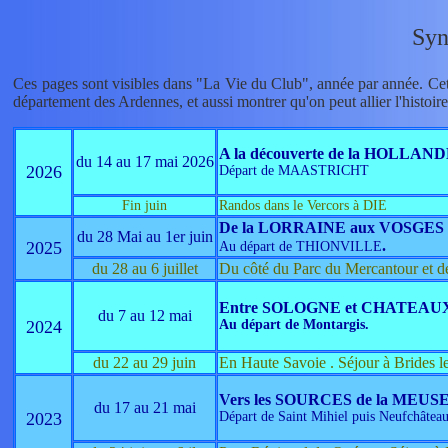
Syn
Ces pages sont visibles dans "La Vie du Club", année par année. Cet
département des Ardennes, et aussi montrer qu'on peut allier l'histoire,
A la découverte de la HOLLAND
du 14 au 17 mai 2026
2026
Départ de MAASTRICHT
Fin juin
Randos dans le Vercors à DIE
De la LORRAINE aux VOSGES
du 28 Mai au 1er juin
.
2025
Au départ de THIONVILLE
du 28 au 6 juillet
Du côté du Parc du Mercantour
Entre SOLOGNE et CHATEAU
du 7 au 12 mai
2024
Au départ de Montargis.
du 22 au 29 juin
En Haute Savoie . Séjour à Brides l
Vers les SOURCES de la MEUS
du 17 au 21 mai
2023
Départ de Saint Mihiel puis Neufchâteau