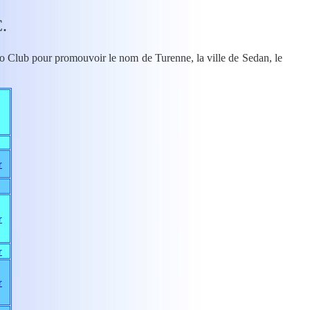
.
lo Club pour promouvoir le nom de Turenne, la ville de Sedan, le
r
r
r
r