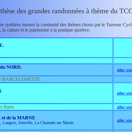
thèse des grandes randonnées à thème du TCC
te synthèse montre la continuité des thèmes chosis par le Turenne Cyc
 la culture et le patrimoine à la pratique sportive
.
E.
 du NORD.
aller voi
 et de BARCELONETTE
X
aller voi
es Bains
aller voi
E et de la MARNE
:
aller voi
, Langres, Joinville, La Chaussée sur Marne.