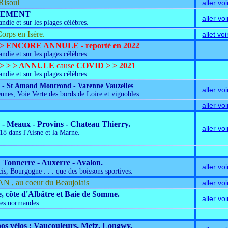
Risoul
aller voi
QUEMENT
aller voi
die et sur les plages célèbres.
orps en Isère.
allet voi
> ENCORE ANNULE - reporté en 2022
die et sur les plages célèbres.
 > > > ANNULE
cause
COVID
> > 2021
die et sur les plages célèbres.
e - St Amand Montrond - Varenne Vauzelles
aller voi
nnes, Voie Verte des bords de Loire et vignobles.
aller voi
s - Meaux - Provins - Chateau Thierry.
aller voi
918 dans l'Aisne et la Marne.
Tonnerre - Auxerre - Avalon.
aller voi
s, Bourgogne . . . que des boissons sportives.
N , au coeur du Beaujolais
aller voi
 côte d'Albâtre et Baie de Somme.
aller voi
ôtes normandes.
nos vélos : Vaucouleurs, Metz, Longwy.