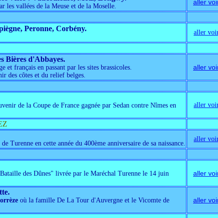
aller voi
r les vallées de la Meuse et de la Moselle.
mpiègne, Peronne, Corbény.
aller voi
es Bières d'Abbayes.
aller voi
 et français en passant par les sites brassicoles.
ir des côtes et du relief belges.
aller voi
ouvenir de la Coupe de France gagnée par Sedan contre Nîmes en
EZ
aller voi
t de Turenne en cette année du 400ème anniversaire de sa naissance.
aller voi
"Bataille des Dûnes" livrée par le Maréchal Turenne le 14 juin
tte.
aller voi
orrèze
où la famille De La Tour d'Auvergne et le Vicomte de