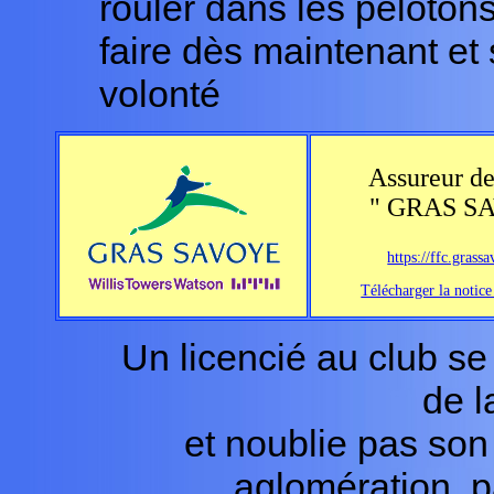
rouler dans les pelotons
faire dès maintenant et
volonté
Assureur d
" GRAS SA
https://ffc.grass
Télécharger la notice
Un licencié au club se
de l
et noublie pas son 
aglomération, pa